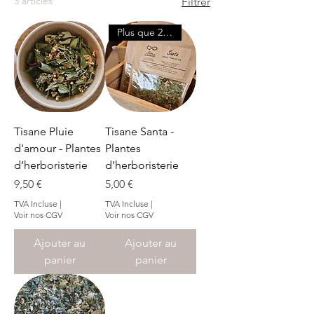
3 articles
Filtrer
Plus que 2 en stock
Tisane Pluie
Tisane Santa -
d'amour - Plantes
Plantes
d’herboristerie
d’herboristerie
Prix
Prix
9,50 €
5,00 €
TVA Incluse
|
TVA Incluse
|
Voir nos CGV
Voir nos CGV
Ajouter au
Ajouter au
panier
panier