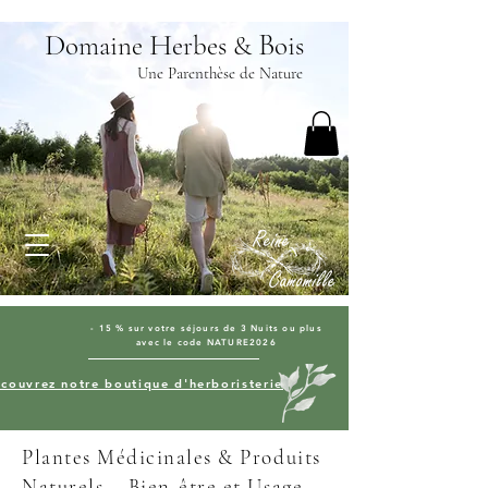
D
H
B
omaine
erbes &
ois
Une Parenthèse de Nature
- 15 % sur votre séjours de 3 Nuits ou plus
avec le code NATURE2026
couvrez notre boutique d'herboristerie
Plantes Médicinales & Produits
Naturels – Bien-être et Usage