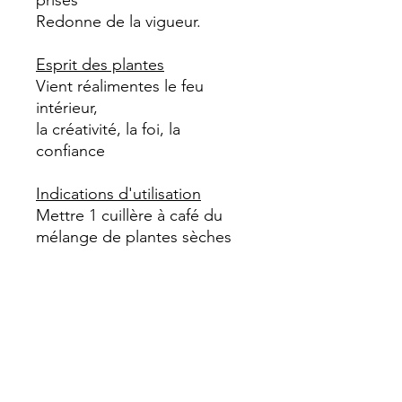
Redonne de la vigueur.
Esprit des plantes
Vient réalimentes le feu
intérieur,
la créativité, la foi, la
confiance
Indications d'utilisation
Mettre 1 cuillère à café du
mélange de plantes sèches
en poudre
dans 1 litre d’eau bouillante
En décoction pendant 10
minutes minimum
Gustatif idéal après 1h de
macération.
Filtrer et déguster chaud ou