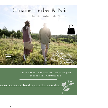
D
H
B
omaine
erbes &
ois
Une Parenthèse de Nature
- 15 % sur votre séjours de 3 Nuits ou plus
avec le code NATURE2026
couvrez notre boutique d'herboristerie