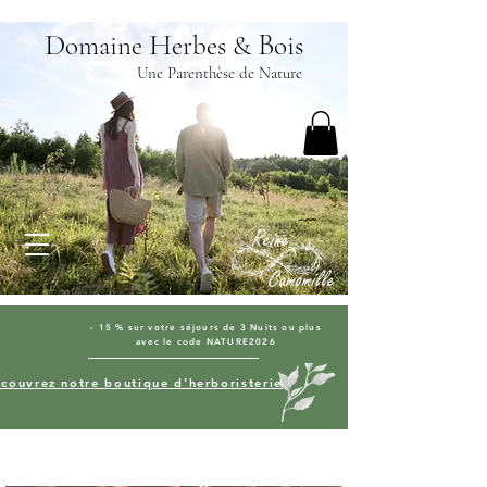
D
H
B
omaine
erbes &
ois
Une Parenthèse de Nature
- 15 % sur votre séjours de 3 Nuits ou plus
avec le code NATURE2026
couvrez notre boutique d'herboristerie