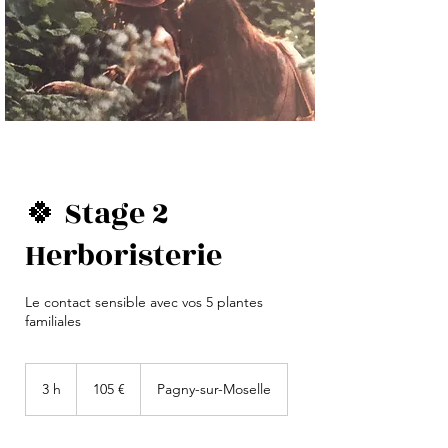
🍀 Stage 2
Herboristerie
Le contact sensible avec vos 5 plantes
familiales
105
euros
3 h
3
105 €
Pagny-sur-Moselle
h