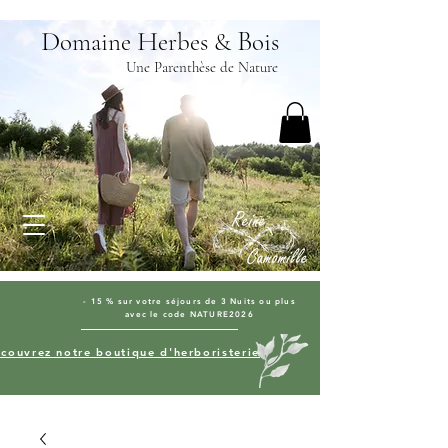
D
H
B
omaine
erbes &
ois
Une Parenthèse de Nature
- 15 % sur votre séjours de 3 Nuits ou plus
avec le code NATURE2026
couvrez notre boutique d'herboristerie