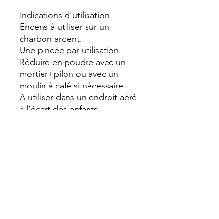
Indications d'utilisation
Encens à utiliser sur un
charbon ardent.
Une pincée par utilisation.
Réduire en poudre avec un
mortier+pilon ou avec un
moulin à café si nécessaire
A utiliser dans un endroit aéré
à l’écart des enfants.
Composition
Cannelle,
Laurier,
Carotte,
Estragon,
Pivoine
résine «luban»