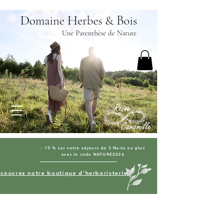
D
H
B
omaine
erbes &
ois
Une Parenthèse de Nature
- 15 % sur votre séjours de 3 Nuits ou plus
avec le code NATURE2026
couvrez notre boutique d'herboristerie