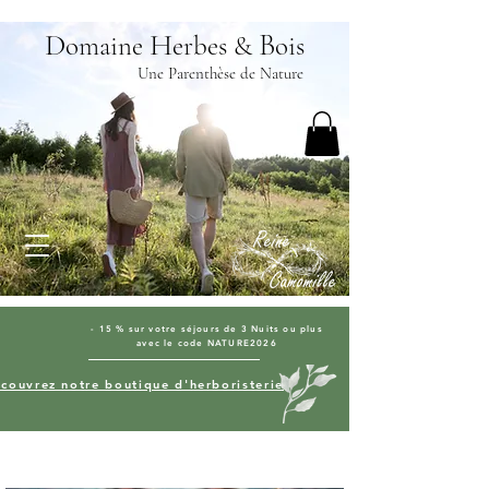
D
H
B
omaine
erbes &
ois
Une Parenthèse de Nature
- 15 % sur votre séjours de 3 Nuits ou plus
avec le code NATURE2026
couvrez notre boutique d'herboristerie