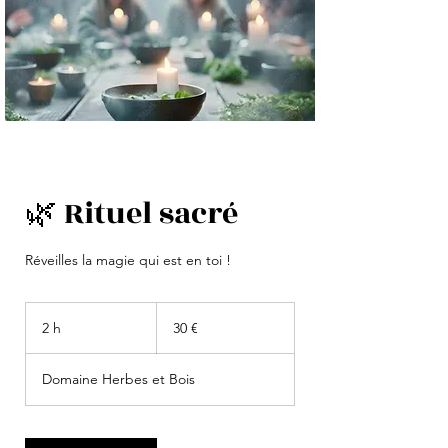
🌿 Rituel sacré
Réveilles la magie qui est en toi !
30
euros
2 h
2
30 €
h
Domaine Herbes et Bois